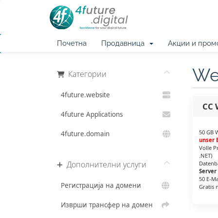
Почетна
Продавница
Акции и пром
We
Категории
4future.website
CC 
4future Applications
50 GB 
4future.domain
unser 
Volle P
.NET)
Дополнителни услуги
Datenb
Server
50 E-M
Регистрација на домени
Gratis 
Изврши трансфер на домен