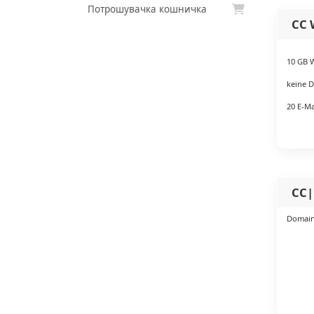
Потрошувачка кошничка
CC 
10 GB 
keine 
20 E-M
CC
Domain