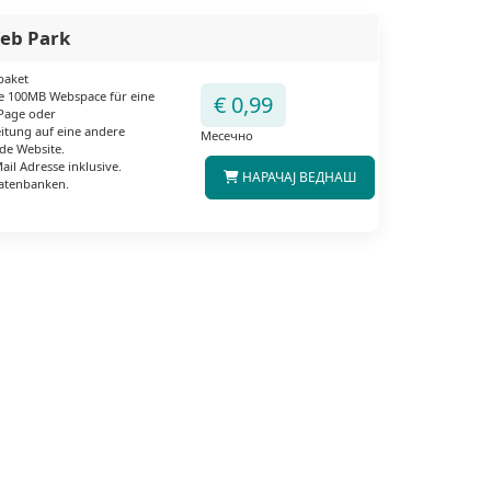
eb Park
paket
ive 100MB Webspace für eine
€ 0,99
Page oder
eitung auf eine andere
Месечно
de Website.
Mail Adresse inklusive.
НАРАЧАЈ ВЕДНАШ
Datenbanken.