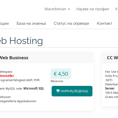
Macedonian
Најава на профил
К
оции
База на знаења
Статус на сервери
Контакт
b Hosting
Web Business
CC W
Webspace
Fair Use
€ 4,50
Bestseller
Volle Pro
rogramierfähigkeit (ASP, PHP,
.NET)
Месечно
Datenba
ank MySQL oder
Microsoft SQL
Server
НАРАЧАЈ ВЕДНАШ
100 E-Ma
ailboxen
Gratis mi
mitgelieferte Applikationen