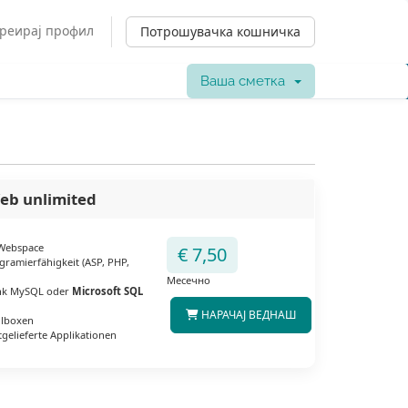
реирај профил
Потрошувачка кошничка
Ваша сметка
eb unlimited
 Webspace
€ 7,50
gramierfähigkeit (ASP, PHP,
Месечно
nk MySQL oder
Microsoft SQL
НАРАЧАЈ ВЕДНАШ
ilboxen
tgelieferte Applikationen