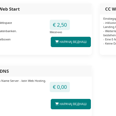
Web Start
CC W
Einstiegs
Webspace
- inklus
€ 2,50
Landing 
Datenbanken.
- Weiterl
Месечно
bestehen
ailboxen
- Eine E-
НАРАЧАЈ ВЕДНАШ
- Keine 
|DNS
 Name Server - kein Web Hosting.
€ 0,00
НАРАЧАЈ ВЕДНАШ