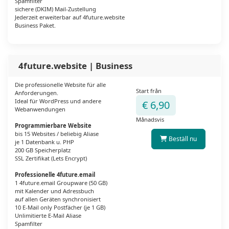
Spamfilter
sichere (DKIM) Mail-Zustellung
Jederzeit erweiterbar auf 4future.website
Business Paket.
4future.website | Business
Die professionelle Website für alle
Start från
Anforderungen.
Ideal für WordPress und andere
€ 6,90
Webanwendungen
Månadsvis
Programmierbare Website
bis 15 Websites / beliebig Aliase
Beställ nu
je 1 Datenbank u. PHP
200 GB Speicherplatz
SSL Zertifikat (Lets Encrypt)
Professionelle 4future.email
1 4future.email Groupware (50 GB)
mit Kalender und Adressbuch
auf allen Geräten synchronisiert
10 E-Mail only Postfächer (je 1 GB)
Unlimitierte E-Mail Aliase
Spamfilter