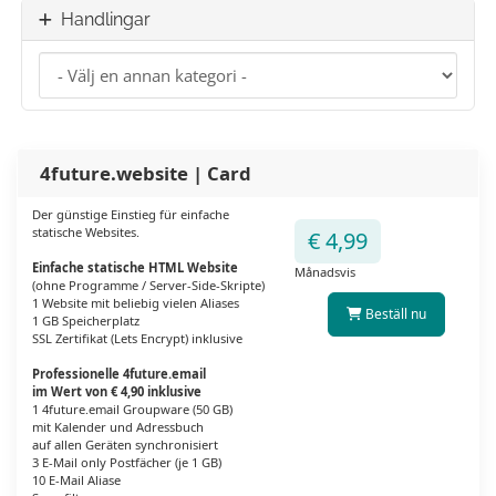
Handlingar
4future.website | Card
Der günstige Einstieg für einfache
statische Websites.
€ 4,99
Einfache statische HTML Website
Månadsvis
(ohne Programme / Server-Side-Skripte)
1 Website mit beliebig vielen Aliases
Beställ nu
1 GB Speicherplatz
SSL Zertifikat (Lets Encrypt) inklusive
Professionelle 4future.email
im Wert von € 4,90 inklusive
1 4future.email Groupware (50 GB)
mit Kalender und Adressbuch
auf allen Geräten synchronisiert
3 E-Mail only Postfächer (je 1 GB)
10 E-Mail Aliase